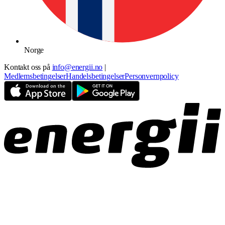
Norge
Kontakt oss på
info@energii.no
|
Medlemsbetingelser
Handelsbetingelser
Personvernpolicy