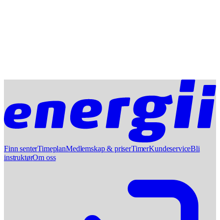
Finn senter
Timeplan
Medlemskap & priser
Timer
Kundeservice
Bli
instruktør
Om oss